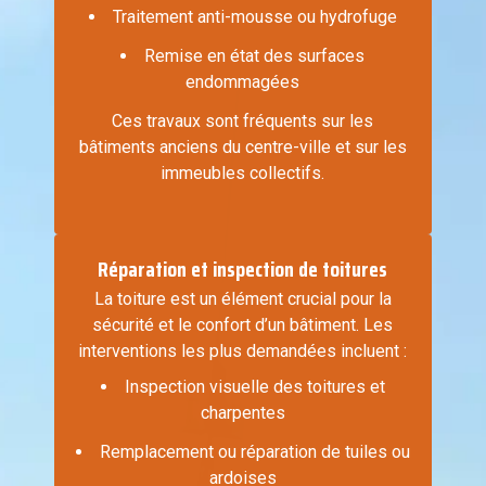
Traitement anti-mousse ou hydrofuge
Remise en état des surfaces
endommagées
Ces travaux sont fréquents sur les
bâtiments anciens du centre-ville et sur les
immeubles collectifs.
Réparation et inspection de toitures
La toiture est un élément crucial pour la
sécurité et le confort d’un bâtiment. Les
interventions les plus demandées incluent :
Inspection visuelle des toitures et
charpentes
Remplacement ou réparation de tuiles ou
ardoises