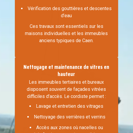
Vérification des gouttières et descentes
d’eau
Ces travaux sont essentiels sur les
maisons individuelles et les immeubles
anciens typiques de Caen.
Nettoyage et maintenance de vitres en
hauteur
Les immeubles tertiaires et bureaux
disposent souvent de façades vitrées
difficiles d’accès. Le cordiste permet :
Lavage et entretien des vitrages
Nettoyage des verrières et verrins
Accès aux zones où nacelles ou