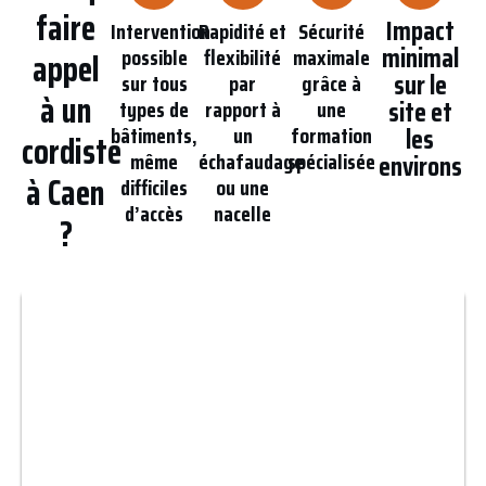
faire
Impact
Intervention
Rapidité et
Sécurité
minimal
possible
flexibilité
maximale
appel
sur le
sur tous
par
grâce à
à un
site et
types de
rapport à
une
bâtiments,
un
formation
les
cordiste
même
échafaudage
spécialisée
environs
à Caen
difficiles
ou une
d’accès
nacelle
?