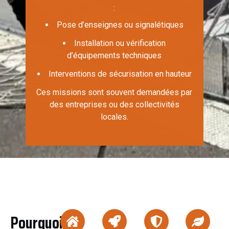
:
Pose d’enseignes ou signalétiques
Installation ou vérification
d’équipements techniques
Interventions de sécurisation en hauteur
Ces missions sont souvent demandées par
des entreprises ou des collectivités
locales.
Pourquoi