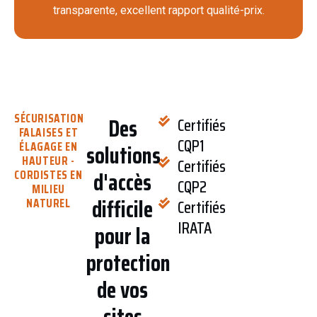
transparente, excellent rapport qualité-prix.
SÉCURISATION
Des
Certifiés
FALAISES ET
CQP1
ÉLAGAGE EN
solutions
HAUTEUR -
Certifiés
d'accès
CORDISTES EN
CQP2
MILIEU
difficile
NATUREL
Certifiés
IRATA
pour la
protection
de vos