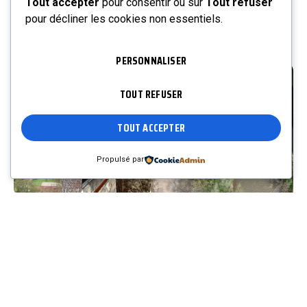
Tout accepter
pour consentir ou sur
Tout refuser
falaises,
pour décliner les cookies non essentiels.
carrières et
espaces
boisés.
PERSONNALISER
TOUT REFUSER
TOUT ACCEPTER
Propulsé par