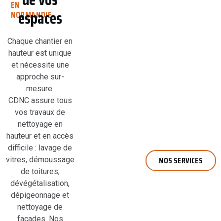
EN
espaces
NORMANDIE
Chaque chantier en
hauteur est unique
et nécessite une
approche sur-
mesure.
CDNC assure tous
vos travaux de
nettoyage en
hauteur et en accès
difficile : lavage de
NOS SERVICES
vitres, démoussage
de toitures,
dévégétalisation,
dépigeonnage et
nettoyage de
façades. Nos