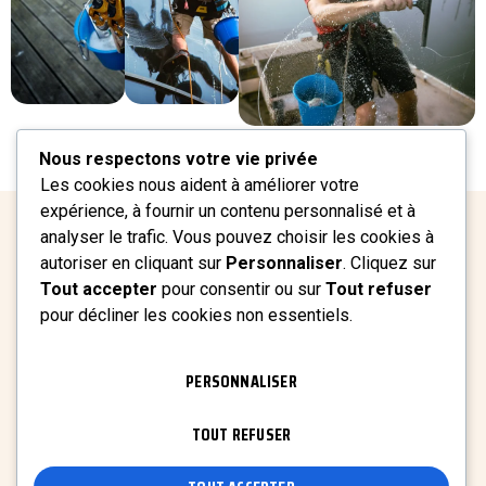
Nous respectons votre vie privée
Les cookies nous aident à améliorer votre
expérience, à fournir un contenu personnalisé et à
analyser le trafic. Vous pouvez choisir les cookies à
autoriser en cliquant sur
Personnaliser
. Cliquez sur
DOMAINES D'INTERVENTIONS
Tout accepter
pour consentir ou sur
Tout refuser
Nos prestations de
pour décliner les cookies non essentiels.
nettoyage en hauteur
PERSONNALISER
TOUT REFUSER
Spécialistes de l'accès difficile, les équipes de CDNC
interviennent avec une agilité totale sur toutes vos